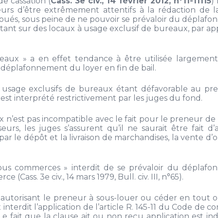
de cassation (
Cass. 3e civ., 14 février 2012, n°11-11115
)
leurs d’être extrêmement attentifs à la rédaction de l
x loués, sous peine de ne pouvoir se prévaloir du déplaf
ant sur des locaux à usage exclusif de bureaux, par app
eaux » a en effet tendance à être utilisée largement
 déplafonnement du loyer en fin de bail.
 usage exclusifs de bureaux étant défavorable au pre
 est interprété restrictivement par les juges du fond.
ux n’est pas incompatible avec le fait pour le preneur de
urs, les juges s’assurent qu’il ne saurait être fait d’
 le dépôt et la livraison de marchandises, la vente d’o
 tous commerces » interdit de se prévaloir du déplaf
 (Cass. 3e civ., 14 mars 1979, Bull. civ. III, n°65).
 autorisant le preneur à sous-louer ou céder en tout o
interdit l’application de l’article R. 145-11 du Code de
08). Le fait que la clause ait ou non reçu application est ind