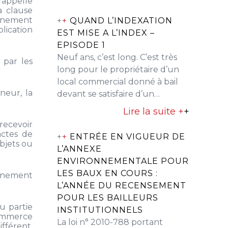
 rappelle
a clause
onnement
+
+
QUAND L’INDEXATION
lication
EST MISE A L’INDEX –
EPISODE 1
Neuf ans, c’est long. C’est très
 par les
long pour le propriétaire d’un
local commercial donné à bail
neur, la
devant se satisfaire d’un…
Lire la suite +
+
 recevoir
actes de
+
+
ENTRÉE EN VIGUEUR DE
bjets ou
L’ANNEXE
ENVIRONNEMENTALE POUR
LES BAUX EN COURS :
onnement
L’ANNÉE DU RECENSEMENT
POUR LES BAILLEURS
u partie
INSTITUTIONNELS
 commerce
La loi n° 2010-788 portant
ifférent,