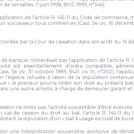
de Versailles, 11 juin 1998, BICC 1999, n°346).
pplication de l’article R. 145-11 du Code de commerce, m
à un successeur tous commerces (Cass. 3e civ., 16 décemb
e accordée par la Cour de cassation dans son arrêt du 16
de banque n’interdisait pas l’application de l’article R. 
ité est essentiellement d’ordre compatble, administ
s. 3e civ., 31 octobre 1989, Bull. civ. III, n°202), l’appli
n l’espèce refusée à raison de la stipulation contenue
que « le preneur pourra céder son droit au présent bail,
ans une autre activité, à charge de demeurer garant et s
ssion ne limite pas l’activité susceptible d’être exercée
cas de cession du droit au bail, l’article R. 145-11 du
stant la stipulation d’un « bail à usage exclusif de bure
par une interprétation souveraine, exclusive de dénat