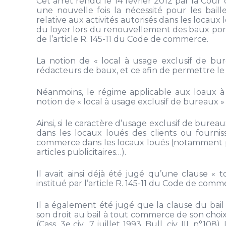
Cet arrêt rendu le 14 février 2012 par la Cour 
une nouvelle fois la nécessité pour les bail
relative aux activités autorisés dans les locau
du loyer lors du renouvellement des baux port
de l’article R. 145-11 du Code de commerce.
La notion de « local à usage exclusif de bur
rédacteurs de baux, et ce afin de permettre le
Néanmoins, le régime applicable aux loaux à
notion de « local à usage exclusif de bureaux »
Ainsi, si le caractère d’usage exclusif de burea
dans les locaux loués des clients ou fournisse
commerce dans les locaux loués (notamment par
articles publicitaires…).
Il avait ainsi déjà été jugé qu’une clause «
institué par l’article R. 145-11 du Code de commerce
Il a également été jugé que la clause du bail
son droit au bail à tout commerce de son choix 
(Cass. 3e civ., 7 juillet 1993, Bull. civ. III, n°1