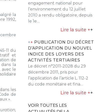
engagement national pour
l’environnement du 12 juillet
algré la
2010 a rendu obligatoire, depuis
re 1992,
le 1e…
Lire la suite +
+
 décembre
+
+
PUBLICATION DU DÉCRET
D’APPLICATION DU NOUVEL
145-11 du
INDICE DES LOYERS DES
ratif et
cation de
ACTIVITÉS TERTIAIRES
 dans la
Le décret n°2011-2028 du 29
 avec le
décembre 2011, pris pour
olidaire
l’application de l’article L. 112-2
du code monétaire et fina…
 dans les
Lire la suite +
+
 Code de
aux ».
VOIR TOUTES LES
uration,
ACTUALITÉS DE LA