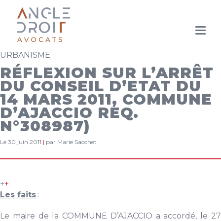
Aller
au
URBANISME
contenu
principal
RÉFLEXION SUR L’ARRÊT
DU CONSEIL D’ETAT DU
14 MARS 2011, COMMUNE
D’AJACCIO REQ.
N°308987)
Le 30 juin 2011
|
par Marie Sacchet
+
+
Les faits
:
Le maire de la COMMUNE D’AJACCIO a accordé, le 27