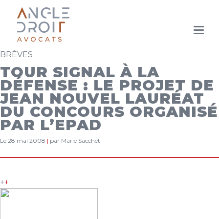
Aller
au
BRÈVES
contenu
principal
TOUR SIGNAL À LA
DÉFENSE : LE PROJET DE
JEAN NOUVEL LAURÉAT
DU CONCOURS ORGANISÉ
PAR L’EPAD
Le 28 mai 2008
|
par Marie Sacchet
+
+