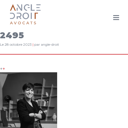
Aller
au
contenu
2495
principal
Le 28 octobre 2023
|
par angle-droit
+
+